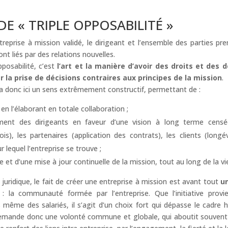
E « TRIPLE OPPOSABILITÉ »
treprise à mission validé, le dirigeant et l’ensemble des parties pre
nt liés par des relations nouvelles.
opposabilité, c’est
l’art et la manière d’avoir des droits et des 
 la prise de décisions contraires aux principes de la mission
.
 a donc ici un sens extrêmement constructif, permettant de :
en l’élaborant en totale collaboration ;
gement des dirigeants en faveur d’une vision à long terme censée
is), les partenaires (application des contrats), les clients (longév
ur lequel l’entreprise se trouve ;
 et d’une mise à jour continuelle de la mission, tout au long de la vie
n juridique, le fait de créer une entreprise à mission est avant tout
u
 la communauté formée par l’entreprise. Que l’initiative provi
 même des salariés, il s’agit d’un choix fort qui dépasse le cadre h
demande donc une volonté commune et globale, qui aboutit souvent 