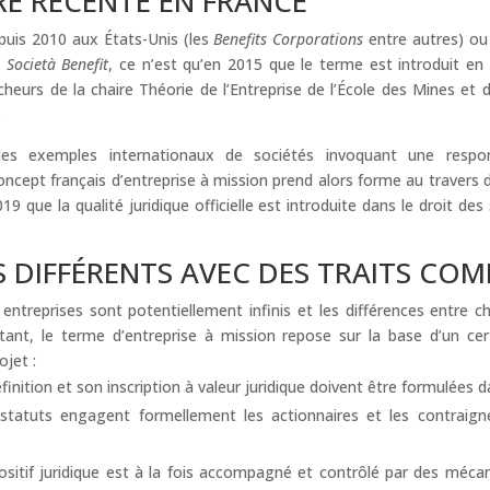
RE RÉCENTE EN FRANCE
epuis 2010 aux États-Unis (les
Benefits Corporations
entre autres) ou
e
Società Benefit
, ce n’est qu’en 2015 que le terme est introduit e
heurs de la chaire Théorie de l’Entreprise de l’École des Mines e
.
es exemples internationaux de sociétés invoquant une respons
ncept français d’entreprise à mission prend alors forme au travers d
9 que la qualité juridique officielle est introduite dans le droit des
S DIFFÉRENTS AVEC DES TRAITS CO
treprises sont potentiellement infinis et les différences entre 
tant, le terme d’entreprise à mission repose sur la base d’un ce
jet :
finition et son inscription à valeur juridique doivent être formulées d
statuts engagent formellement les actionnaires et les contraig
positif juridique est à la fois accompagné et contrôlé par des mé