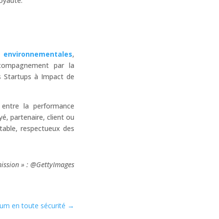
loyauté.
et environnementales
,
ccompagnement par la
 Startups à Impact de
 entre la performance
é, partenaire, client ou
table, respectueux des
 mission » : @GettyImages
hium en toute sécurité
→