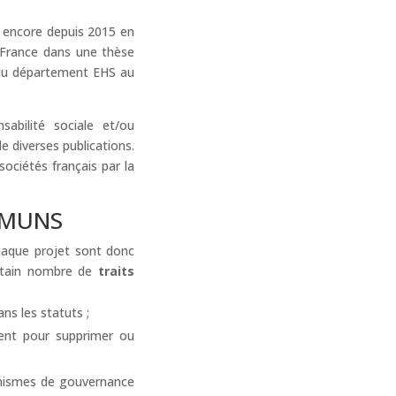
 encore depuis 2015 en
n France dans une thèse
t du département EHS au
abilité sociale et/ou
e diverses publications.
 sociétés français par la
MMUNS
chaque projet sont donc
rtain nombre de
traits
ans les statuts ;
nent pour supprimer ou
canismes de gouvernance