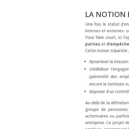
LA NOTION D
Une fois le statut d’en
internes et externes- so
Pour faire court, ici l’
parties
et
d’empêcher
Cette notion tripartite
dynamiser la mission 
crédibiliser l’enga
(pérennité des emplo
encore le territoire s
disposer d’un contrôle
Au-delà de la définitio
groupe de personnes :
actionnaires ou parfois
entreprise. Ce projet 