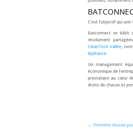
positives, notamment le 
BATCONNECT
C’est l’objectif qui uni
Batconnect se bâtit 
résolument partagée
CleanTech Vallée
, not
Bpifrance
.
Un management équita
économique de l’entrepr
prestataire au cœur d
droits de chacun et por
←
Première réussie po