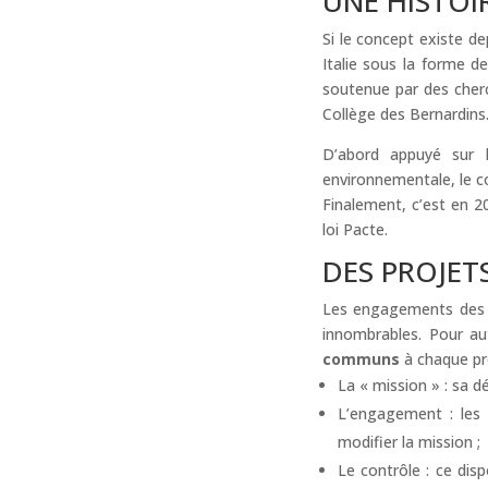
UNE HISTOI
Si le concept existe d
Italie sous la forme d
soutenue par des cherc
Collège des Bernardins
D’abord appuyé sur l
environnementale, le co
Finalement, c’est en 201
loi Pacte.
DES PROJET
Les engagements des en
innombrables. Pour au
communs
à chaque pro
La « mission » : sa dé
L’engagement : les 
modifier la mission ;
Le contrôle : ce dis