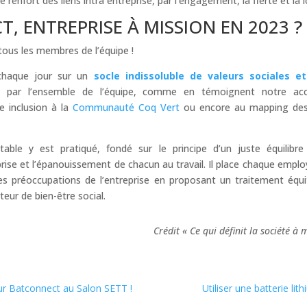
renfort des liens intra entreprise, par l’engagement, la fierté et la 
, ENTREPRISE À MISSION EN 2023 ?
t tous les membres de l’équipe !
chaque jour sur un
socle indissoluble de valeurs sociales 
s par l’ensemble de l’équipe, comme en témoignent notre a
re inclusion à la
Communauté Coq Vert
ou encore au mapping des
ble y est pratiqué, fondé sur le principe d’un juste équilibre
ise et l’épanouissement de chacun au travail. Il place chaque employ
es préoccupations de l’entreprise en proposant un traitement équi
teur de bien-être social.
Crédit « Ce qui définit la société à
ur Batconnect au Salon SETT !
Utiliser une batterie lit