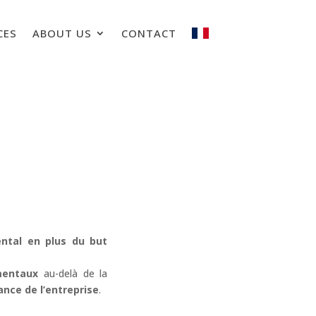
CES
ABOUT US
CONTACT
ental en plus du but
mentaux
au-delà de la
nce de l’entreprise
.