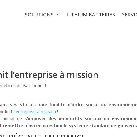
SOLUTIONS
LITHIUM BATTERIES
SERVI
nit l’entreprise à mission
énéfices de Batconnect
dans ses statuts une finalité d’ordre social ou environnem
 définit
l’entreprise à mission
!
la induit de
s’imposer des impératifs sociaux ou environne
et
remettre ainsi en question le système standard de gouverna